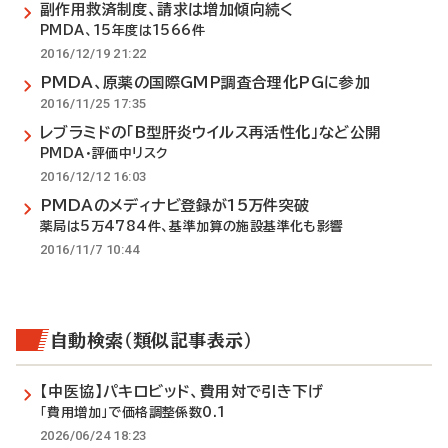
副作用救済制度、請求は増加傾向続く
PMDA、15年度は1566件
2016/12/19 21:22
PMDA、原薬の国際GMP調査合理化PGに参加
2016/11/25 17:35
レブラミドの「B型肝炎ウイルス再活性化」など公開
PMDA・評価中リスク
2016/12/12 16:03
PMDAのメディナビ登録が15万件突破
薬局は5万4784件、基準加算の施設基準化も影響
2016/11/7 10:44
自動検索（類似記事表示）
【中医協】パキロビッド、費用対で引き下げ
「費用増加」で価格調整係数0.1
2026/06/24 18:23