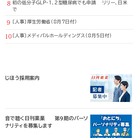
初の低分子GLP-1、2型糖尿病でも申請 リリー、日米
で
〔人事〕厚生労働省（8月7日付）
〔人事〕メディパルホールディングス（8月5日付）
寄
稿
じほう採用案内
音で聴く日刊薬業 第9期のパーソ
ナリティを募集します