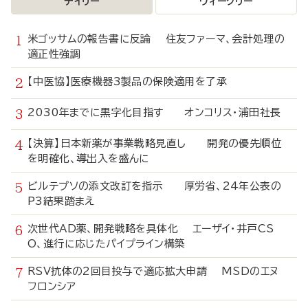
デイリー
ウィークリー
米ゴッサムの報告書に反論 住友ファーマ、会計処理の
適正性強調
【中医協】医療機器3製品の保険適用を了承
2030年までに黒字化目指す オンコリス・浦田社長
【決算】日本新薬が事業戦略見直し 開発の優先順位
を明確化、導出入を盛んに
ビルテプソの添文改訂を指示 厚労省、24年公表の
P3結果踏まえ
次世代AD薬、開発戦略を具体化 エーザイ・井戸CS
O、進行に応じたパイプライン構築
RSV抗体の2回目投与で適応拡大申請 MSDのエヌ
フロンシア