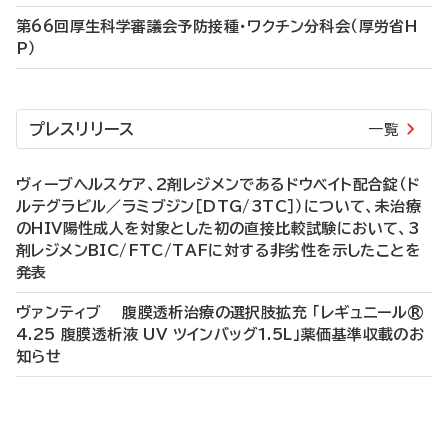
第66回厚生科学審議会予防接種・ワクチン分科会（厚労省H
P）
プレスリリース
一覧
ヴィーブヘルスケア、2剤レジメンであるドウベイト配合錠（ド
ルテグラビル／ラミブジン［DTG/3TC］）について、未治療
のHIV陽性成人を対象とした初の直接比較試験において、3
剤レジメンBIC/FTC/TAFに対する非劣性を示したことを
発表
ヴァンティブ 腹膜透析治療の選択肢拡充 「レギュニール®
4.25 腹膜透析液 UV ツインバッグ1.5L」薬価基準収載のお
知らせ
P