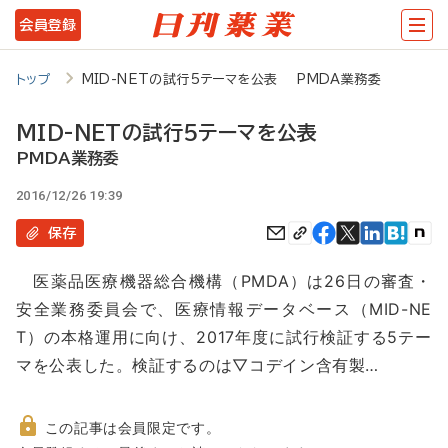
メ
会員登録
イ
ン
トップ
MID-NETの試行5テーマを公表 PMDA業務委
コ
MID-NETの試行5テーマを公表
ン
PMDA業務委
テ
2016/12/26 19:39
ン
保存
ツ
に
医薬品医療機器総合機構（PMDA）は26日の審査・
移
安全業務委員会で、医療情報データベース（MID-NE
動
T）の本格運用に向け、2017年度に試行検証する5テー
マを公表した。検証するのは▽コデイン含有製…
この記事は会員限定です。