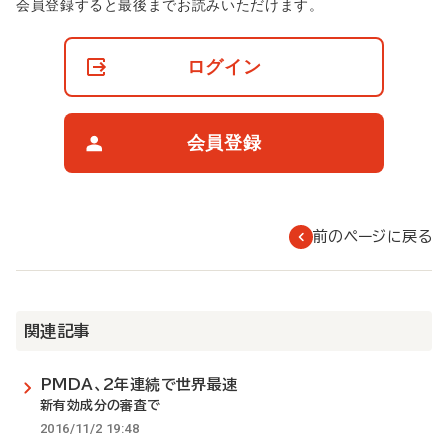
非
会員登録すると最後までお読みいただけます。
会
員
の
ログイン
閲
覧
制
限
会員登録
に
つ
い
て
前のページに戻る
関連記事
PMDA、2年連続で世界最速
新有効成分の審査で
2016/11/2 19:48