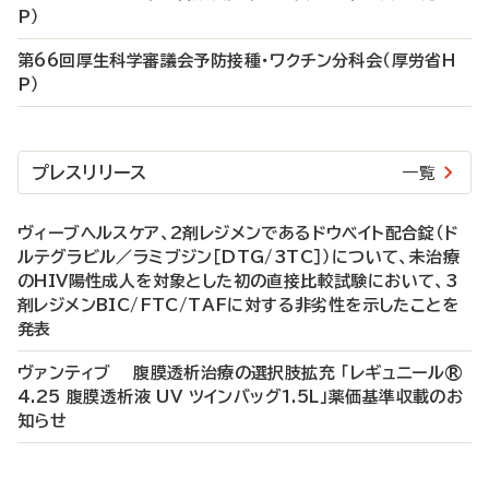
P）
第66回厚生科学審議会予防接種・ワクチン分科会（厚労省H
P）
プレスリリース
一覧
ヴィーブヘルスケア、2剤レジメンであるドウベイト配合錠（ド
ルテグラビル／ラミブジン［DTG/3TC］）について、未治療
のHIV陽性成人を対象とした初の直接比較試験において、3
剤レジメンBIC/FTC/TAFに対する非劣性を示したことを
発表
ヴァンティブ 腹膜透析治療の選択肢拡充 「レギュニール®
4.25 腹膜透析液 UV ツインバッグ1.5L」薬価基準収載のお
知らせ