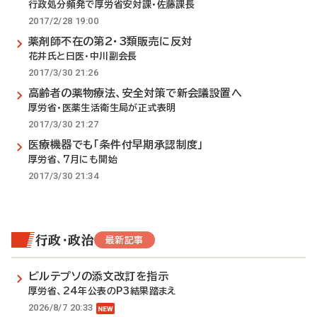
行政処分頻発で厚労省安対課・佐藤課長
2017/2/28 19:00
薬剤師不在の第2・3類販売に反対
花井氏と日医・中川副会長
2017/3/30 21:26
高齢者の薬物療法、安全対策で新会議設置へ
厚労省・医薬生活衛生局が正式表明
2017/3/30 21:27
医療機器でも「条件付早期承認制度」
厚労省、7月にも開始
2017/3/30 21:34
行政・政治
最新記事
ビルテプソの添文改訂を指示
厚労省、24年公表のP3結果踏まえ
2026/8/7 20:33