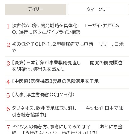
デイリー
ウィークリー
次世代AD薬、開発戦略を具体化 エーザイ・井戸CS
O、進行に応じたパイプライン構築
初の低分子GLP-1、2型糖尿病でも申請 リリー、日米
で
【決算】日本新薬が事業戦略見直し 開発の優先順位
を明確化、導出入を盛んに
【中医協】医療機器3製品の保険適用を了承
〔人事〕厚生労働省（8月7日付）
タブネオス、欧州で承認取り消し キッセイ「日本では
引き続き協議中」
ドイツ人の働き方、参考にしてみては？ おとにち金
曜 「うぱのちいさな一歩のはなし」（17）