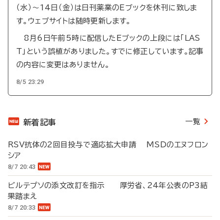
（水）～14日（金）は日刊薬業のEブックを休刊に致しま
す。ウェブサイトは随時更新します。
8月6日午前5時に配信したEブックの上段には「LAS
T」という誤植がありました。すでに修正しています。記事
の内容に変更はありません。
8/5 23:29
一覧
新着記事
RSV抗体の2回目投与で適応拡大申請 MSDのエヌフロン
シア
8/7 20:43
ビルテプソの添文改訂を指示 厚労省、24年公表のP3結
果踏まえ
8/7 20:33