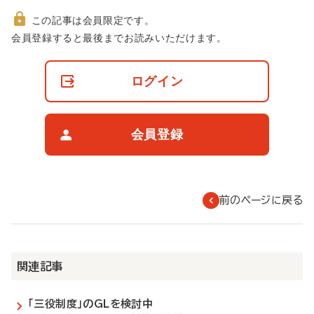
この記事は会員限定です。
非
会員登録すると最後までお読みいただけます。
会
員
の
ログイン
閲
覧
制
限
会員登録
に
つ
い
て
前のページに戻る
関連記事
「三役制度」のGLを検討中