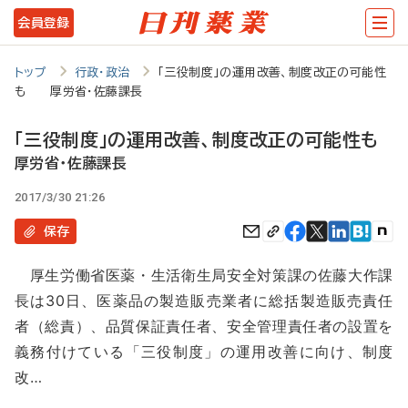
メ
会員登録
イ
ン
トップ
行政・政治
「三役制度」の運用改善、制度改正の可能性
も 厚労省・佐藤課長
コ
ン
「三役制度」の運用改善、制度改正の可能性も
テ
厚労省・佐藤課長
ン
2017/3/30 21:26
ツ
保存
に
厚生労働省医薬・生活衛生局安全対策課の佐藤大作課
移
長は30日、医薬品の製造販売業者に総括製造販売責任
動
者（総責）、品質保証責任者、安全管理責任者の設置を
義務付けている「三役制度」の運用改善に向け、制度
改…