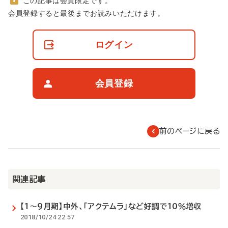
この記事は会員限定です。
非
会員登録すると最後までお読みいただけます。
会
員
の
ログイン
閲
覧
制
限
会員登録
に
つ
い
て
前のページに戻る
関連記事
【1～9月期】中外、「アクテムラ」など好調で10％増収
2018/10/24 22:57