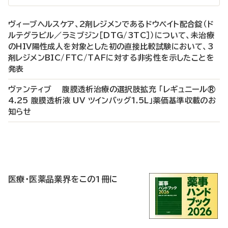
ヴィーブヘルスケア、2剤レジメンであるドウベイト配合錠（ド
ルテグラビル／ラミブジン［DTG/3TC］）について、未治療
のHIV陽性成人を対象とした初の直接比較試験において、3
剤レジメンBIC/FTC/TAFに対する非劣性を示したことを
発表
ヴァンティブ 腹膜透析治療の選択肢拡充 「レギュニール®
4.25 腹膜透析液 UV ツインバッグ1.5L」薬価基準収載のお
知らせ
P
R
医療・医薬品業界をこの1冊に