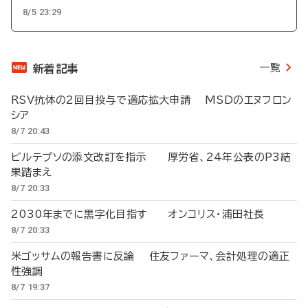
8/5 23:29
一覧
新着記事
RSV抗体の2回目投与で適応拡大申請 MSDのエヌフロン
シア
8/7 20:43
ビルテプソの添文改訂を指示 厚労省、24年公表のP3結
果踏まえ
8/7 20:33
2030年までに黒字化目指す オンコリス・浦田社長
8/7 20:33
米ゴッサムの報告書に反論 住友ファーマ、会計処理の適正
性強調
8/7 19:37