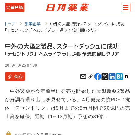
メ
会員登録
イ
ン
トップ
製薬企業
中外の大型2製品、スタートダッシュに成功
「テセントリク」「ヘムライブラ」、通期予想前倒しクリア
コ
ン
中外の大型2製品、スタートダッシュに成功
テ
「テセントリク」「ヘムライブラ」、通期予想前倒しクリア
ン
2018/10/25 04:30
ツ
保存
に
中外製薬が今年前半に発売を開始した大型新薬2製品
移
が好調な滑り出しを見せている。4月発売の抗PD-L1抗
動
体「テセントリク」は9月までの5カ月間で50億円の売
上高を確保。通期（1～12月期）予想の31億…