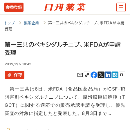
メ
会員登録
イ
ン
トップ
製薬企業
第一三共のペキシダルチニブ、米FDAが申請
受理
コ
ン
第一三共のペキシダルチニブ、米FDAが申請
テ
受理
ン
2019/2/6 18:42
ツ
保存
に
移
第一三共は6日、米FDA（食品医薬品局）がCSF-1R
阻害剤ペキシダルチニブについて、腱滑膜巨細胞腫（T
動
GCT）に関する適応での販売承認申請を受理し、優先
審査の対象に指定したと発表した。8月3日まで…