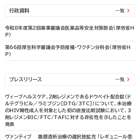
行政資料
一覧
令和8年度第2回薬事審議会医薬品等安全対策部会（厚労省H
P）
第66回厚生科学審議会予防接種・ワクチン分科会（厚労省H
P）
プレスリリース
一覧
ヴィーブヘルスケア、2剤レジメンであるドウベイト配合錠（ド
ルテグラビル／ラミブジン［DTG/3TC］）について、未治療
のHIV陽性成人を対象とした初の直接比較試験において、3
剤レジメンBIC/FTC/TAFに対する非劣性を示したことを
発表
ヴァンティブ 腹膜透析治療の選択肢拡充 「レギュニール®