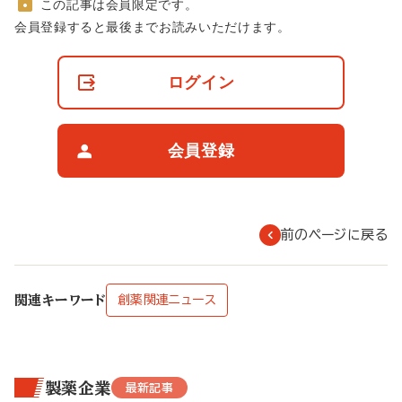
この記事は会員限定です。
非
会員登録すると最後までお読みいただけます。
会
員
の
ログイン
閲
覧
制
限
会員登録
に
つ
い
て
前のページに戻る
関連キーワード
創薬関連ニュース
製薬企業
最新記事