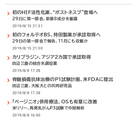
初のHIF活性化薬、“ポストネスプ”登場へ
29日に第一部会、新薬8成分を審議
2019/8/15 21:31
初のフォルテオBS、持田製薬が承認取得へ
29日の第一部会で報告、11月にも収載か
2019/8/15 21:30
カリプラジン、アジア2カ国で承認取得
田辺三菱の統合失調症薬
2019/8/8 17:28
脊髄損傷抗体治療のP1試験計画、米FDAに提出
田辺三菱、大阪大との共同研究品
2019/8/8 17:28
「ベージニオ」併用療法、OSも有意に改善
米リリー、再発乳がんP3試験で中間解析
2019/8/8 16:00