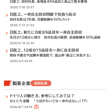
日医工・田村社長、後発品486品目と高山工場を獲得
2020/7/30 23:07
日医工、一斉自主回収問題で役員ら処分
田村社長は1年間、月額報酬を50％カット
2020/7/13 21:02
日医工、新たに8成分9品目を一斉自主回収
先月の12成分に続き 田村社長が謝罪、役員報酬を50％返納
2020/5/18 22:43
日医工、12成分15品目を一斉に自主回収
規格不適合や試験手順逸脱で、富山県「厳正に対処する」
2020/4/9 04:30
製薬企業
最新記事
ドイツ人の働き方、参考にしてみては？
おとにち金曜 「うぱのちいさな一歩のはなし」（17）
2026/8/7 04:59