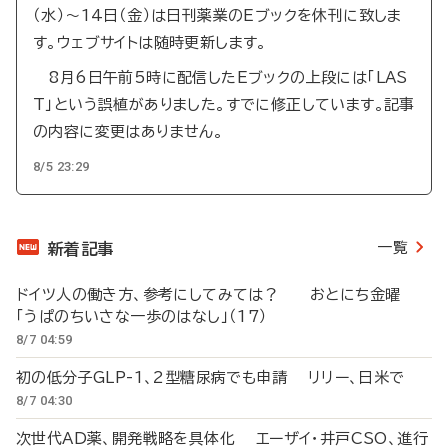
（水）～14日（金）は日刊薬業のEブックを休刊に致しま
す。ウェブサイトは随時更新します。
8月6日午前5時に配信したEブックの上段には「LAS
T」という誤植がありました。すでに修正しています。記事
の内容に変更はありません。
8/5 23:29
一覧
新着記事
ドイツ人の働き方、参考にしてみては？ おとにち金曜
「うぱのちいさな一歩のはなし」（17）
8/7 04:59
初の低分子GLP-1、2型糖尿病でも申請 リリー、日米で
8/7 04:30
次世代AD薬、開発戦略を具体化 エーザイ・井戸CSO、進行