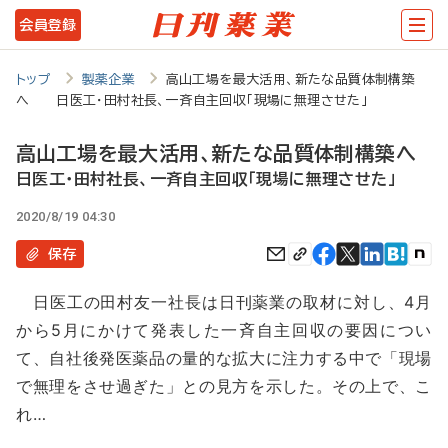
メ
会員登録
イ
ン
トップ
製薬企業
高山工場を最大活用、新たな品質体制構築
へ 日医工・田村社長、一斉自主回収「現場に無理させた」
コ
ン
高山工場を最大活用、新たな品質体制構築へ
テ
日医工・田村社長、一斉自主回収「現場に無理させた」
ン
2020/8/19 04:30
ツ
保存
に
日医工の田村友一社長は日刊薬業の取材に対し、4月
移
から5月にかけて発表した一斉自主回収の要因につい
動
て、自社後発医薬品の量的な拡大に注力する中で「現場
で無理をさせ過ぎた」との見方を示した。その上で、こ
れ…