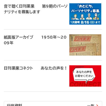
音で聴く日刊薬業 第9期のパーソ
ナリティを募集します
紙面版アーカイブ 1958年～20
09年
日刊薬業コネクト あなたの声を！
行政資料
一覧