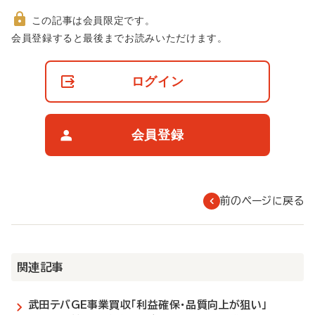
この記事は会員限定です。
非
会員登録すると最後までお読みいただけます。
会
員
の
ログイン
閲
覧
制
限
会員登録
に
つ
い
て
前のページに戻る
関連記事
武田テバGE事業買収「利益確保・品質向上が狙い」