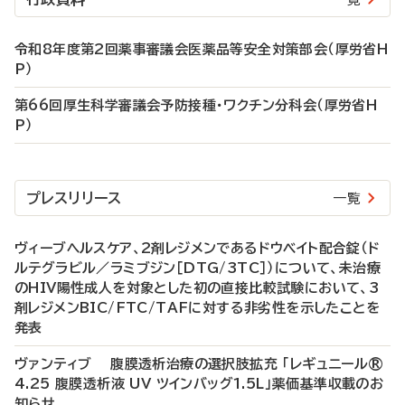
令和8年度第2回薬事審議会医薬品等安全対策部会（厚労省H
P）
第66回厚生科学審議会予防接種・ワクチン分科会（厚労省H
P）
プレスリリース
一覧
ヴィーブヘルスケア、2剤レジメンであるドウベイト配合錠（ド
ルテグラビル／ラミブジン［DTG/3TC］）について、未治療
のHIV陽性成人を対象とした初の直接比較試験において、3
剤レジメンBIC/FTC/TAFに対する非劣性を示したことを
発表
ヴァンティブ 腹膜透析治療の選択肢拡充 「レギュニール®
4.25 腹膜透析液 UV ツインバッグ1.5L」薬価基準収載のお
知らせ