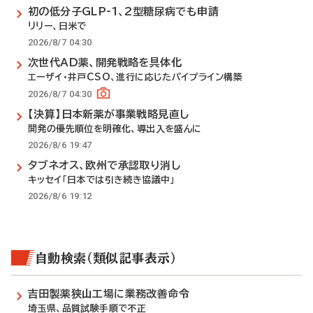
初の低分子GLP-1、2型糖尿病でも申請
リリー、日米で
2026/8/7 04:30
次世代AD薬、開発戦略を具体化
エーザイ・井戸CSO、進行に応じたパイプライン構築
2026/8/7 04:30
【決算】日本新薬が事業戦略見直し
開発の優先順位を明確化、導出入を盛んに
2026/8/6 19:47
タブネオス、欧州で承認取り消し
キッセイ「日本では引き続き協議中」
2026/8/6 19:12
自動検索（類似記事表示）
吉田製薬狭山工場に業務改善命令
埼玉県、品質試験手順で不正