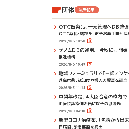
団体
最新記事
OTC医薬品、一元管理へDB整
OTC薬協・磯部氏、電子お薬手帳と連
2026/8/6 10:50
ゲノムDBの運用、「今秋にも開始
推進機構
2026/8/6 10:49
地域フォーミュラリで「三師アンケ
兵庫県薬、認知度や導入の賛否を調査
2026/8/5 11:14
中間年改定、4大臣合意の枠内で
中医協診療側委員に就任の渡邊氏
2026/8/3 04:30
新型コロナ治療薬、「包括から出来
日病協、緊急要望を提出