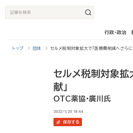
メ
記
イ
事
ン
を
行政・政治
コ
検
ン
索
トップ
団体
セルメ税制対象拡大で「医療費削減へさらに
テ
ン
ツ
セルメ税制対象拡
に
献」
移
OTC薬協・廣川氏
動
2022/1/20 18:44
保存
する