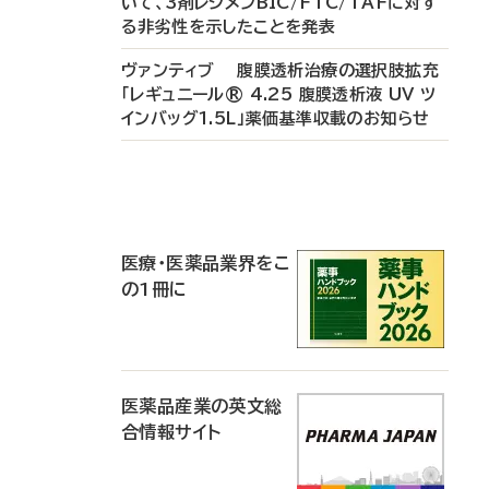
いて、3剤レジメンBIC/FTC/TAFに対す
る非劣性を示したことを発表
ヴァンティブ 腹膜透析治療の選択肢拡充
「レギュニール® 4.25 腹膜透析液 UV ツ
インバッグ1.5L」薬価基準収載のお知らせ
P
R
医療・医薬品業界をこ
の1冊に
医薬品産業の英文総
合情報サイト