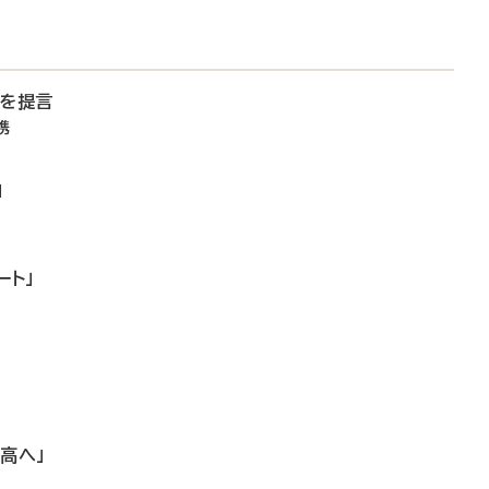
備を提言
携
」
ート」
高へ」