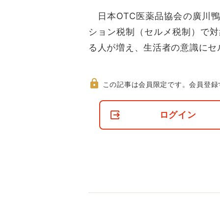
日本OTC医薬品協会の廣川鴨
ション税制（セルメ税制）で対
る人が増え、生活者の意識にセ
この記事は会員限定です。
会員登録
非
会
ログイン
員
の
閲
覧
制
限
に
つ
い
て