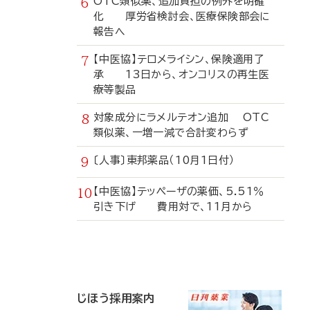
OTC類似薬、追加負担の例外を明確
化 厚労省検討会、医療保険部会に
報告へ
【中医協】テロメライシン、保険適用了
承 13日から、オンコリスの再生医
療等製品
対象成分にラメルテオン追加 OTC
類似薬、一増一減で合計変わらず
〔人事〕東邦薬品（10月1日付）
【中医協】テッペーザの薬価、5.51％
引き下げ 費用対で、11月から
寄
稿
じほう採用案内