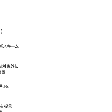
）
新スキーム
制対象外に
措置
進」を
備を提言