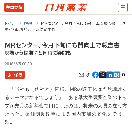
メ
会員登録
イ
ン
トップ
解説
MRセンター、今月下旬にも質向上で報告書 現
場からは期待と同時に疑問も
コ
ン
MRセンター、今月下旬にも質向上で報告書
テ
現場からは期待と同時に疑問も
ン
2018/2/5 00:30
ツ
保存
に
「当社も（他社と）同様、MRの適正化は当然議論す
移
るテーマになるでしょう」 ある準大手製薬企業のトッ
動
プが先月の新年会で口にしたのは、将来の人員の在り方
だった。薬価制度改革による国内市場の変化を受け、
製…