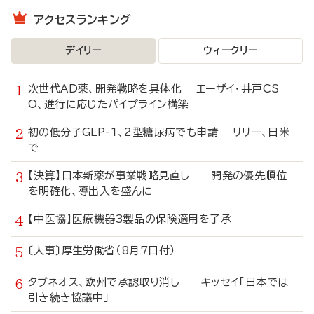
アクセスランキング
デイリー
ウィークリー
次世代AD薬、開発戦略を具体化 エーザイ・井戸CS
O、進行に応じたパイプライン構築
初の低分子GLP-1、2型糖尿病でも申請 リリー、日米
で
【決算】日本新薬が事業戦略見直し 開発の優先順位
を明確化、導出入を盛んに
【中医協】医療機器3製品の保険適用を了承
〔人事〕厚生労働省（8月7日付）
タブネオス、欧州で承認取り消し キッセイ「日本では
引き続き協議中」