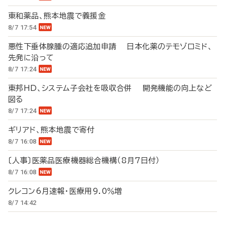
東和薬品、熊本地震で義援金
8/7 17:54
悪性下垂体腺腫の適応追加申請 日本化薬のテモゾロミド、
先発に沿って
8/7 17:24
東邦HD、システム子会社を吸収合併 開発機能の向上など
図る
8/7 17:24
ギリアド、熊本地震で寄付
8/7 16:08
〔人事〕医薬品医療機器総合機構（8月7日付）
8/7 16:08
クレコン6月速報・医療用9.0％増
8/7 14:42