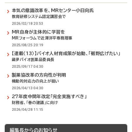
本気の意識改革を、MRセンター小日向氏
教育研修システム認定講習会で
2026/02/18 20:53
MR自身が主体的に学習を
MRフォーラムで近澤洋平専務理事
2025/08/25 20:19
【連載〈13〉】バイオ人材育成策が始動、「裾野広げたい」
藏夛バイオ医薬品委員長
2025/09/17 04:30
製薬協改革の方向性が判明
機動的対応力の向上が狙い
2026/04/13 04:30
27年度中間年改定「完全実施すべき」
財務省、「春の建議」に向け
2026/04/28 11:15
編集長からのお知らせ