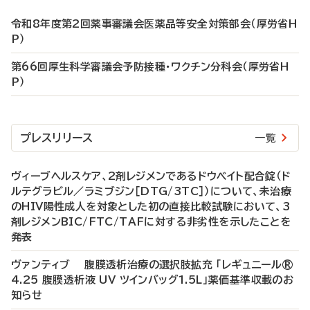
令和8年度第2回薬事審議会医薬品等安全対策部会（厚労省H
P）
第66回厚生科学審議会予防接種・ワクチン分科会（厚労省H
P）
プレスリリース
一覧
ヴィーブヘルスケア、2剤レジメンであるドウベイト配合錠（ド
ルテグラビル／ラミブジン［DTG/3TC］）について、未治療
のHIV陽性成人を対象とした初の直接比較試験において、3
剤レジメンBIC/FTC/TAFに対する非劣性を示したことを
発表
ヴァンティブ 腹膜透析治療の選択肢拡充 「レギュニール®
4.25 腹膜透析液 UV ツインバッグ1.5L」薬価基準収載のお
知らせ