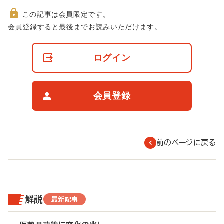
この記事は会員限定です。
非
会員登録すると最後までお読みいただけます。
会
員
の
ログイン
閲
覧
制
限
会員登録
に
つ
い
て
前のページに戻る
解説
最新記事