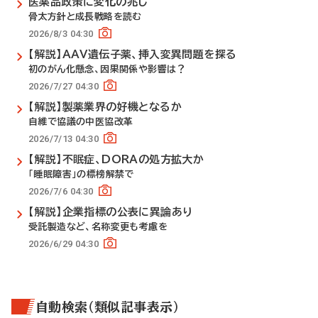
医薬品政策に変化の兆し
骨太方針と成長戦略を読む
2026/8/3 04:30
【解説】AAV遺伝子薬、挿入変異問題を探る
初のがん化懸念、因果関係や影響は？
2026/7/27 04:30
【解説】製薬業界の好機となるか
自維で協議の中医協改革
2026/7/13 04:30
【解説】不眠症、DORAの処方拡大か
「睡眠障害」の標榜解禁で
2026/7/6 04:30
【解説】企業指標の公表に異論あり
受託製造など、名称変更も考慮を
2026/6/29 04:30
自動検索（類似記事表示）