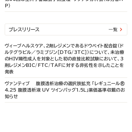
P）
プレスリリース
一覧
ヴィーブヘルスケア、2剤レジメンであるドウベイト配合錠（ド
ルテグラビル／ラミブジン［DTG/3TC］）について、未治療
のHIV陽性成人を対象とした初の直接比較試験において、3
剤レジメンBIC/FTC/TAFに対する非劣性を示したことを
発表
ヴァンティブ 腹膜透析治療の選択肢拡充 「レギュニール®
4.25 腹膜透析液 UV ツインバッグ1.5L」薬価基準収載のお
知らせ
P
R