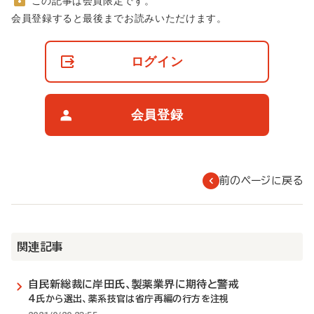
この記事は会員限定です。
非
会員登録すると最後までお読みいただけます。
会
員
の
ログイン
閲
覧
制
限
会員登録
に
つ
い
て
前のページに戻る
関連記事
自民新総裁に岸田氏、製薬業界に期待と警戒
4氏から選出、薬系技官は省庁再編の行方を注視