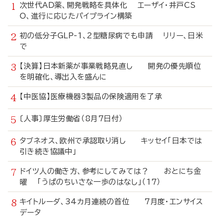
次世代AD薬、開発戦略を具体化 エーザイ・井戸CS
O、進行に応じたパイプライン構築
初の低分子GLP-1、2型糖尿病でも申請 リリー、日米
で
【決算】日本新薬が事業戦略見直し 開発の優先順位
を明確化、導出入を盛んに
【中医協】医療機器3製品の保険適用を了承
〔人事〕厚生労働省（8月7日付）
タブネオス、欧州で承認取り消し キッセイ「日本では
引き続き協議中」
ドイツ人の働き方、参考にしてみては？ おとにち金
曜 「うぱのちいさな一歩のはなし」（17）
キイトルーダ、34カ月連続の首位 7月度・エンサイス
データ