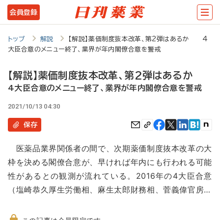
メ
会員登録
イ
ン
トップ
解説
【解説】薬価制度抜本改革、第2弾はあるか 4
大臣合意のメニュー終了、業界が年内閣僚合意を警戒
コ
ン
【解説】薬価制度抜本改革、第2弾はあるか
テ
4大臣合意のメニュー終了、業界が年内閣僚合意を警戒
ン
2021/10/13 04:30
ツ
保存
に
医薬品業界関係者の間で、次期薬価制度抜本改革の大
移
枠を決める閣僚合意が、早ければ年内にも行われる可能
動
性があるとの観測が流れている。2016年の4大臣合意
（塩崎恭久厚生労働相、麻生太郎財務相、菅義偉官房…