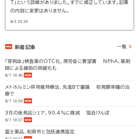
T」という誤植がありました。すでに修正しています。記事
の内容に変更はありません。
8/5 23:29
一覧
新着記事
「穿刺血」検査薬のOTC化、厚労省に要望書 NPhA、薬剤
師による補助の明確化も
8/7 10:40
メトホルミン併用維持療法、先進Bで審議 初発膠芽腫の治
療で
8/7 10:39
3月の後発品シェア、90.4％に微減 協会けんぽ
8/7 10:37
富士薬品、和泉市と包括連携協定
8/7 10:37