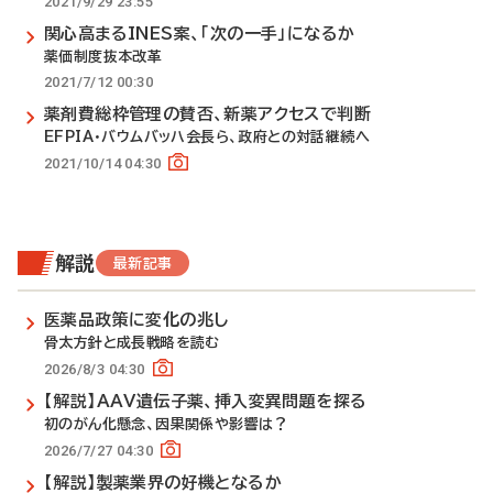
2021/9/29 23:55
関心高まるINES案、「次の一手」になるか
薬価制度抜本改革
2021/7/12 00:30
薬剤費総枠管理の賛否、新薬アクセスで判断
EFPIA・バウムバッハ会長ら、政府との対話継続へ
2021/10/14 04:30
解説
最新記事
医薬品政策に変化の兆し
骨太方針と成長戦略を読む
2026/8/3 04:30
【解説】AAV遺伝子薬、挿入変異問題を探る
初のがん化懸念、因果関係や影響は？
2026/7/27 04:30
【解説】製薬業界の好機となるか