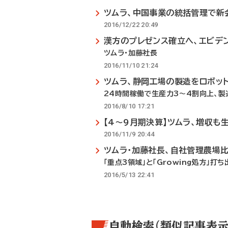
ツムラ、中国事業の統括管理で新
2016/12/22 20:49
漢方のプレゼンス確立へ、エビデ
ツムラ・加藤社長
2016/11/10 21:24
ツムラ、静岡工場の製造をロボッ
24時間稼働で生産力3～4割向上、
2016/8/10 17:21
【4～9月期決算】ツムラ、増収も
2016/11/9 20:44
ツムラ・加藤社長、自社管理農場
「重点3領域」と「Growing処方」打ち
2016/5/13 22:41
自動検索（類似記事表示