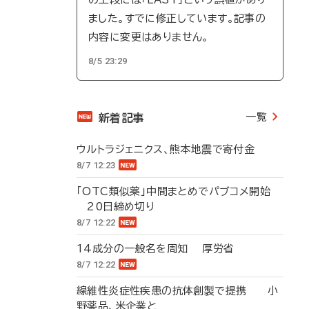
ました。すでに修正しています。記事の
内容に変更はありません。
8/5 23:29
一覧
新着記事
ウルトラジェニクス、熊本地震で寄付金
8/7 12:23
「OTC類似薬」中間まとめでパブコメ開始
20日締め切り
8/7 12:22
14成分の一般名を周知 厚労省
8/7 12:22
線維性炎症性疾患の抗体創製で提携 小
野薬品、米企業と