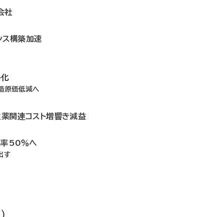
会社
ンス構築加速
ト化
製造原価低減へ
生薬関連コスト増響き減益
比率50％へ
出す
）