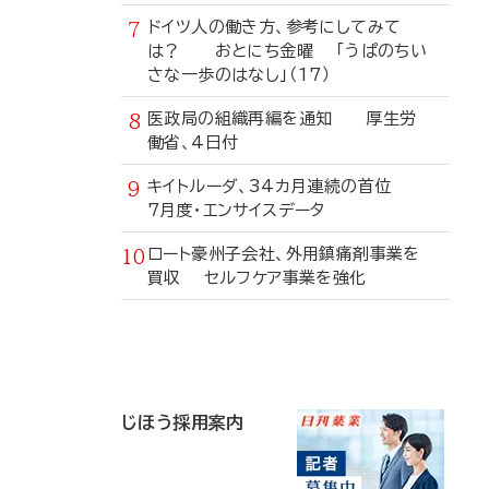
ドイツ人の働き方、参考にしてみて
は？ おとにち金曜 「うぱのちい
さな一歩のはなし」（17）
医政局の組織再編を通知 厚生労
働省、4日付
キイトルーダ、34カ月連続の首位
7月度・エンサイスデータ
ロート豪州子会社、外用鎮痛剤事業を
買収 セルフケア事業を強化
寄
稿
じほう採用案内