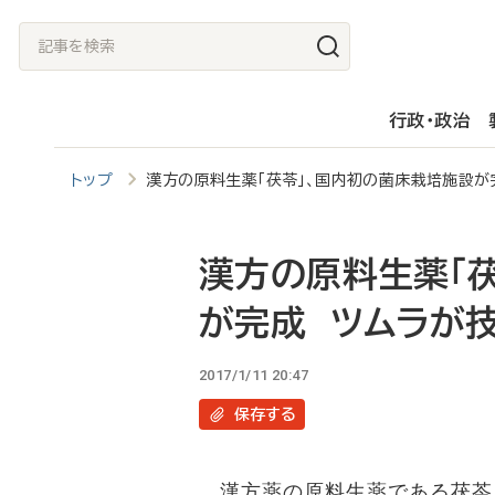
メ
記
イ
事
ン
を
行政・政治
コ
検
ン
索
トップ
漢方の原料生薬「茯苓」、国内初の菌床栽培施設が
テ
ン
ツ
漢方の原料生薬「
に
が完成 ツムラが
移
動
2017/1/11 20:47
保存
する
漢方薬の原料生薬である茯苓