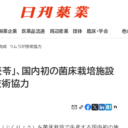
製薬企業
医薬品流通
周辺産業
団体
臨床・学会
他
完成 ツムラが技術協力
茯苓」、国内初の菌床栽培施設
技術協力
（ぶくりょう）を菌床栽培で生産する国内初の施