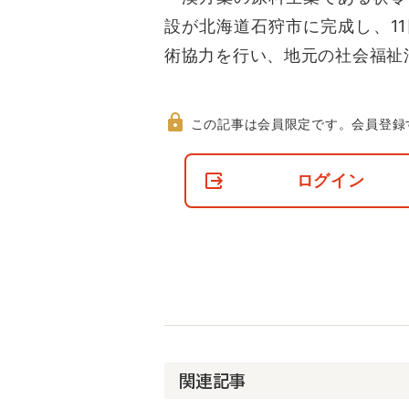
設が北海道石狩市に完成し、1
術協力を行い、地元の社会福祉
この記事は会員限定です。
会員登録
非
会
ログイン
員
の
閲
覧
制
限
に
つ
い
て
関連記事