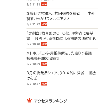
8/7 11:31
創薬研究推進へ、共同契約を締結 中外
製薬、米カリフォルニア大と
8/7 11:22
「穿刺血」検査薬のOTC化、厚労省に要望
書 NPhA、薬剤師による補助の明確化も
8/7 10:40
メトホルミン併用維持療法、先進Bで審議
初発膠芽腫の治療で
8/7 10:39
3月の後発品シェア、90.4％に微減 協会
けんぽ
8/7 10:37
アクセスランキング