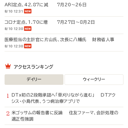
ARI定点、42.87に減 7月20～26日
8/10 12:31
コロナ定点、1.70に増 7月27日～8月2日
8/10 12:30
医療担当の主計官に片山氏、次長に八幡氏 財務省人事
8/10 12:30
アクセスランキング
デイリー
ウィークリー
DTx初の2段階承認へ「草刈りながら進む」 DTアク
シス・小島代表、うつ病治療アプリで
米ゴッサムの報告書に反論 住友ファーマ、会計処理の
適正性強調