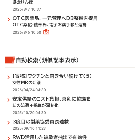
協会けんぽ
2026/8/7 10:37
OTC医薬品、一元管理へDB整備を提言
OTC薬協・磯部氏、電子お薬手帳と連携
2026/8/6 10:50
自動検索（類似記事表示）
【寄稿】ワクチンと向き合い続けて〈5〉
女性MRの活躍
2026/04/24 04:30
安定供給のコスト負担、真剣に協議を
卸の流通不採算が深刻化
2025/10/20 04:30
3度目の製薬協委員長連載
2025/09/16 11:23
RWD活用した被験者抽出で有効性