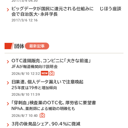
2017/3/6 04:30
ビッグデータが国民に還元される仕組みに じほう座談
会で自治医大・永井学長
2017/3/6 12:16
団体
最新記事
OTC遠隔販売、コンビニに「大きな前進」
JFAが報道機関向け説明会
2026/8/10 12:32
日薬連、個人データ漏えいで注意喚起
25年度は19件と増加傾向
2026/8/10 11:39
「穿刺血」検査薬のOTC化、厚労省に要望書
NPhA、薬剤師による補助の明確化も
2026/8/7 10:40
3月の後発品シェア、90.4％に微減