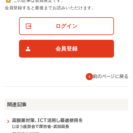
この記事は会員限定です。
非
会員登録すると最後までお読みいただけます。
会
員
の
ログイン
閲
覧
制
限
会員登録
に
つ
い
て
前のページに戻る
関連記事
高額薬対策、ICT活用し最適使用を
じほう座談会で厚労省・武田局長