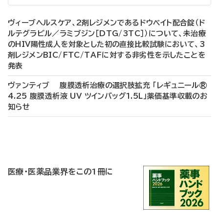
ヴィーブヘルスケア、2剤レジメンであるドウベイト配合錠（ド
ルテグラビル／ラミブジン［DTG/3TC］）について、未治療
のHIV陽性成人を対象とした初の直接比較試験において、3
剤レジメンBIC/FTC/TAFに対する非劣性を示したことを
発表
ヴァンティブ 腹膜透析治療の選択肢拡充 「レギュニール®
4.25 腹膜透析液 UV ツインバッグ1.5L」薬価基準収載のお
知らせ
P
R
医療・医薬品業界をこの1冊に