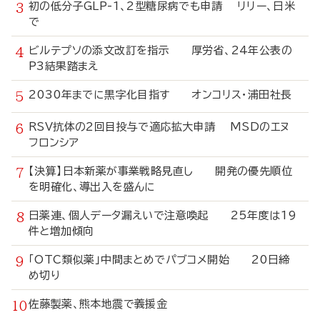
初の低分子GLP-1、2型糖尿病でも申請 リリー、日米
で
ビルテプソの添文改訂を指示 厚労省、24年公表の
P3結果踏まえ
2030年までに黒字化目指す オンコリス・浦田社長
RSV抗体の2回目投与で適応拡大申請 MSDのエヌ
フロンシア
【決算】日本新薬が事業戦略見直し 開発の優先順位
を明確化、導出入を盛んに
日薬連、個人データ漏えいで注意喚起 25年度は19
件と増加傾向
「OTC類似薬」中間まとめでパブコメ開始 20日締
め切り
佐藤製薬、熊本地震で義援金