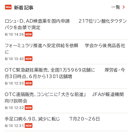
一覧
新着記事
ロシュ・D、AD検査薬を国内申請 217位リン酸化タウタン
パクを血漿で測定
8/10 14:26
フォーミュラリ推進へ安定供給を依頼 学会から後発品各社
に
8/10 13:43
OTC緊急避妊薬販売、全国1万5969店舗に 厚労省・今
月3日時点、6月から1381店舗増
8/10 12:33
OTC遠隔販売、コンビニに「大きな前進」 JFAが報道機関
向け説明会
8/10 12:32
手足口病6.98、減少に転じ 7月20～26日
8/10 12:31