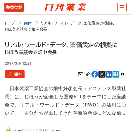
メ
会員登録
イ
ン
トップ
団体
リアル・ワールド・データ、薬価設定の根拠に
じほう座談会で畑中会長
コ
ン
リアル・ワールド・データ、薬価設定の根拠に
テ
じほう座談会で畑中会長
ン
2017/3/6 12:21
ツ
保存
に
日本製薬工業協会の畑中好彦会長（アステラス製薬社
移
長）は、じほうが企画した医療ICTをテーマにした座談
動
会で、リアル・ワールド・データ（RWD）の活用につ
いて、「自分たちが出してきた革新的新薬にどんな価…