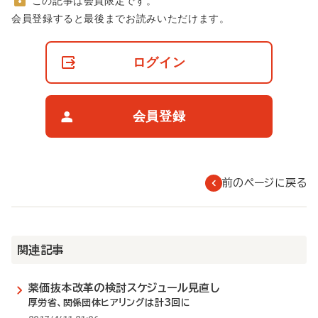
この記事は会員限定です。
非
会員登録すると最後までお読みいただけます。
会
員
の
ログイン
閲
覧
制
限
会員登録
に
つ
い
て
前のページに戻る
関連記事
薬価抜本改革の検討スケジュール見直し
厚労省、関係団体ヒアリングは計3回に