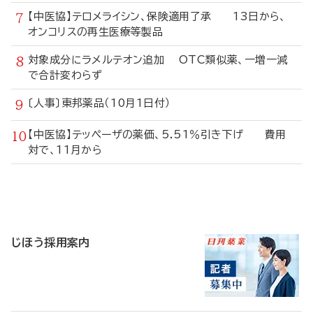
【中医協】テロメライシン、保険適用了承 13日から、
オンコリスの再生医療等製品
対象成分にラメルテオン追加 OTC類似薬、一増一減
で合計変わらず
〔人事〕東邦薬品（10月1日付）
【中医協】テッペーザの薬価、5.51％引き下げ 費用
対で、11月から
寄
稿
じほう採用案内