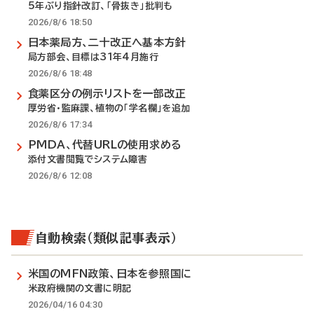
5年ぶり指針改訂、「骨抜き」批判も
2026/8/6 18:50
日本薬局方、二十改正へ基本方針
局方部会、目標は31年4月施行
2026/8/6 18:48
食薬区分の例示リストを一部改正
厚労省・監麻課、植物の「学名欄」を追加
2026/8/6 17:34
PMDA、代替URLの使用求める
添付文書閲覧でシステム障害
2026/8/6 12:08
自動検索（類似記事表示）
米国のMFN政策、日本を参照国に
米政府機関の文書に明記
2026/04/16 04:30