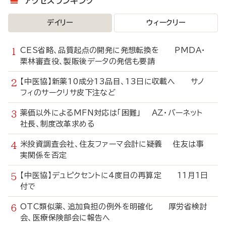
アクセスランキング
デイリー
ウィークリー
CES省略、品質起点の開発に発想転換を PMDA・
栗林審査役、製販後データの発信も要請
【中医協】新薬10成分13品目、13日に収載へ サノ
フィのサークリサ皮下注など
薬価以外によるMFN対応は「困難」 AZ・バーネット
社長、制度改革求める
米投資調査会社、住友ファーマ会計に疑義 住友は事
実関係を否定
【中医協】デュピクセントに4度目の再算定 11月1日
付で
OTC類似薬、追加負担の例外を明確化 厚労省検討
会、医療保険部会に報告へ