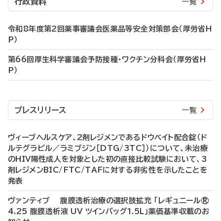
行政資料
一覧
令和8年度第2回薬事審議会医薬品等安全対策部会（厚労省H
P）
第66回厚生科学審議会予防接種・ワクチン分科会（厚労省H
P）
プレスリリース
一覧
ヴィーブヘルスケア、2剤レジメンであるドウベイト配合錠（ド
ルテグラビル／ラミブジン［DTG/3TC］）について、未治療
のHIV陽性成人を対象とした初の直接比較試験において、3
剤レジメンBIC/FTC/TAFに対する非劣性を示したことを
発表
ヴァンティブ 腹膜透析治療の選択肢拡充 「レギュニール®
4.25 腹膜透析液 UV ツインバッグ1.5L」薬価基準収載のお