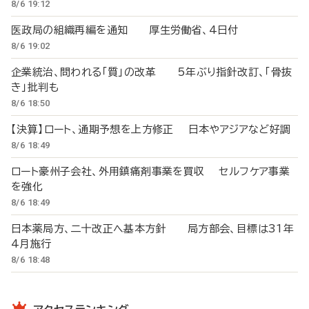
8/6 19:12
医政局の組織再編を通知 厚生労働省、4日付
8/6 19:02
企業統治、問われる「質」の改革 5年ぶり指針改訂、「骨抜
き」批判も
8/6 18:50
【決算】ロート、通期予想を上方修正 日本やアジアなど好調
8/6 18:49
ロート豪州子会社、外用鎮痛剤事業を買収 セルフケア事業
を強化
8/6 18:49
日本薬局方、二十改正へ基本方針 局方部会、目標は31年
4月施行
8/6 18:48