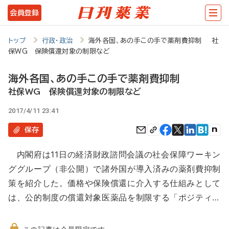
メ
会員登録
イ
ン
トップ
行政・政治
海外各国、あの手この手で薬剤費抑制 社
保WG 保険償還対象の制限など
コ
ン
海外各国、あの手この手で薬剤費抑制
テ
社保WG 保険償還対象の制限など
ン
2017/4/11 23:41
ツ
保存
に
内閣府は11日の経済財政諮問会議の社会保障ワーキン
移
ググループ（非公開）で諸外国が導入済みの薬剤費抑制
動
策を紹介した。価格や保険償還に介入する仕組みとして
は、公的制度の償還対象医薬品を制限する「ポジティ…