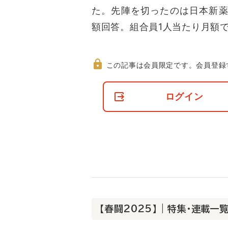
た。先陣を切ったのは日本新薬
額回答。組合員1人当たり月額で
この記事は会員限定です。
会員登録
非
会
ログイン
員
の
閲
覧
制
限
に
つ
い
て
【春闘2025】 | 特集・連載一