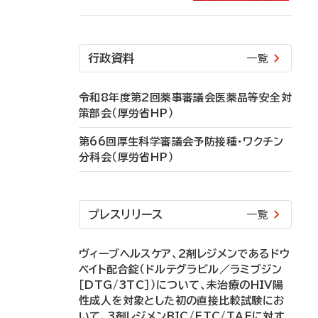
行政資料
一覧
令和8年度第2回薬事審議会医薬品等安全対
策部会（厚労省HP）
第66回厚生科学審議会予防接種・ワクチン
分科会（厚労省HP）
プレスリリース
一覧
ヴィーブヘルスケア、2剤レジメンであるドウ
ベイト配合錠（ドルテグラビル／ラミブジン
［DTG/3TC］）について、未治療のHIV陽
性成人を対象とした初の直接比較試験にお
いて、3剤レジメンBIC/FTC/TAFに対す