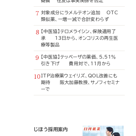
疑義 住友は事実関係を否定
対象成分にラメルテオン追加 OTC
類似薬、一増一減で合計変わらず
【中医協】テロメライシン、保険適用了
承 13日から、オンコリスの再生医
療等製品
【中医協】テッペーザの薬価、5.51％
引き下げ 費用対で、11月から
ITP治療薬ウェイリズ、QOL改善にも
期待 阪大加藤教授、サノフィセミナ
ーで
寄
稿
じほう採用案内