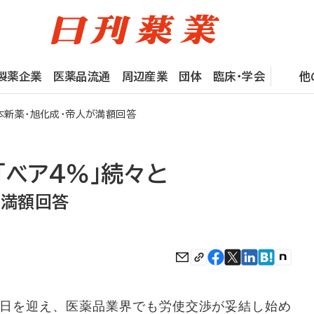
製薬企業
医薬品流通
周辺産業
団体
臨床・学会
他
本新薬・旭化成・帝人が満額回答
「ベア4％」続々と
が満額回答
日を迎え、医薬品業界でも労使交渉が妥結し始め