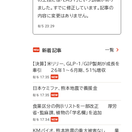
ました。すでに修正しています。記事の
内容に変更はありません。
8/5 23:29
一覧
新着記事
【決算】米リリー、GLP-1/GIP製剤が成長を
牽引 26年1～6月期、51％増収
8/6 17:35
日本ケミファ、熊本地震で義援金
8/6 17:35
食薬区分の例示リストを一部改正 厚労
省・監麻課、植物の「学名欄」を追加
8/6 17:34
KMバイオ、熊本地震の重大被害なし 業