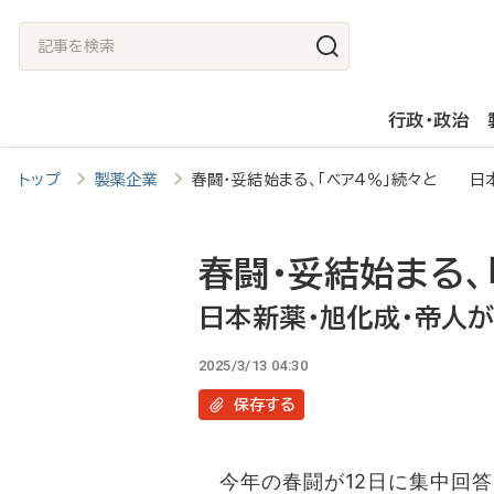
メ
記
イ
事
ン
を
行政・政治
コ
検
ン
索
トップ
製薬企業
春闘・妥結始まる、「ベア4％」続々と 日
テ
ン
ツ
春闘・妥結始まる、
に
日本新薬・旭化成・帝人
移
2025/3/13 04:30
動
保存
する
今年の春闘が12日に集中回答