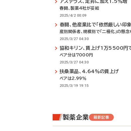
アステラス、定昇に加え1.5％増
春闘、製薬4社が妥結
2025/4/2 00:09
春闘、他産業比で「依然厳しい印象
産別関係者、規模別で「二極化」の懸念
2025/3/27 04:30
協和キリン、賃上げ1万5500円
ベア分は7000円
2025/3/27 04:30
扶桑薬品、4.64％の賃上げ
ベアは2.99％
2025/3/19 19:15
製薬企業
最新記事