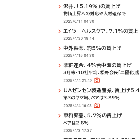
沢井、「5.19％」の賃上げ
物価上昇への対応や人材確保で
2025/6/11 04:30
エイツーヘルスケア、7.1％の賃上
2025/4/30 18:14
中外製薬、約5％の賃上げ
2025/4/15 04:30
薬粧連合、4％台中盤の賃上げ
3月末・10社平均、松野会長「二極化」
2025/4/4 21:49
UAゼンセン製造産業、賃上げ5.
第3のヤマ場、ベアは3.89％
2025/4/4 16:03
東和薬品、5.7％の賃上げ
ベアは2.8％
2025/4/3 17:37