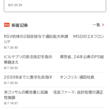
8/5 23:29
一覧
新着記事
RSV抗体の2回目投与で適応拡大申請 MSDのエヌフロン
シア
8/7 20:43
ビルテプソの添文改訂を指示 厚労省、24年公表のP3結
果踏まえ
8/7 20:33
2030年までに黒字化目指す オンコリス・浦田社長
8/7 20:33
米ゴッサムの報告書に反論 住友ファーマ、会計処理の適正
性強調
8/7 19:37