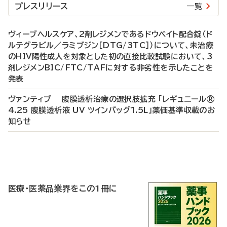
プレスリリース
一覧
ヴィーブヘルスケア、2剤レジメンであるドウベイト配合錠（ド
ルテグラビル／ラミブジン［DTG/3TC］）について、未治療
のHIV陽性成人を対象とした初の直接比較試験において、3
剤レジメンBIC/FTC/TAFに対する非劣性を示したことを
発表
ヴァンティブ 腹膜透析治療の選択肢拡充 「レギュニール®
4.25 腹膜透析液 UV ツインバッグ1.5L」薬価基準収載のお
知らせ
P
R
医療・医薬品業界をこの1冊に