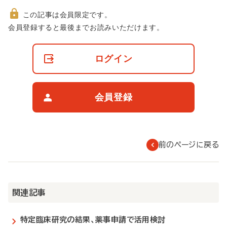
この記事は会員限定です。
非
会員登録すると最後までお読みいただけます。
会
員
の
ログイン
閲
覧
制
限
会員登録
に
つ
い
て
前のページに戻る
関連記事
特定臨床研究の結果、薬事申請で活用検討