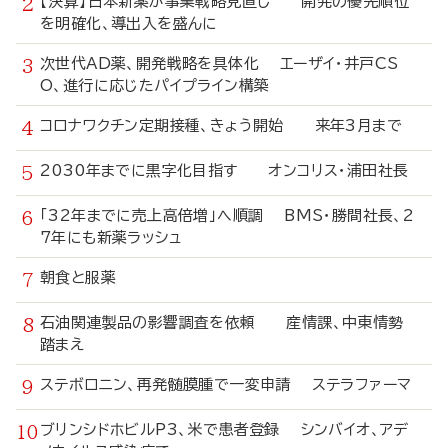
【決算】日本新薬が事業戦略見直し 開発の優先順位
を明確化、導出入を盛んに
次世代AD薬、開発戦略を具体化 エーザイ・井戸CS
O、進行に応じたパイプライン構築
コロナワクチン定期接種、きょう開始 来年3月まで
2030年までに黒字化目指す オンコリス・浦田社長
「32年までに売上高倍増」へ順調 BMS・勝間社長、2
7年にも新薬ラッシュ
朝食と服薬
石油関連製品の影響調査を依頼 産情課、中東情勢
踏まえ
ステボロニン、再発髄膜腫で一変申請 ステラファーマ
ブリンシドホビルP3、米で患者登録 シンバイオ、アデ