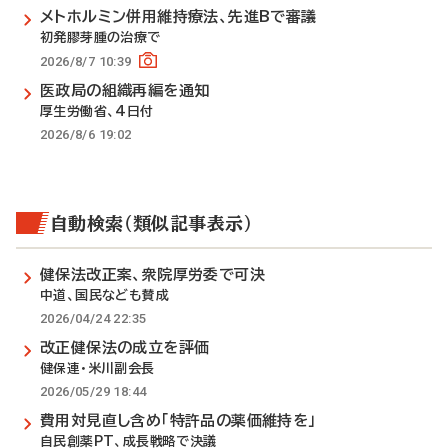
メトホルミン併用維持療法、先進Bで審議
初発膠芽腫の治療で
2026/8/7 10:39
医政局の組織再編を通知
厚生労働省、4日付
2026/8/6 19:02
自動検索（類似記事表示）
健保法改正案、衆院厚労委で可決
中道、国民なども賛成
2026/04/24 22:35
改正健保法の成立を評価
健保連・米川副会長
2026/05/29 18:44
費用対見直し含め「特許品の薬価維持を」
自民創薬PT、成長戦略で決議