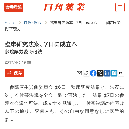
メ
会員登録
イ
ン
トップ
行政・政治
臨床研究法案、7日に成立へ 参院厚労
委で可決
コ
ン
臨床研究法案、7日に成立へ
テ
参院厚労委で可決
ン
2017/4/6 19:08
ツ
保存
に
参院厚生労働委員会は6日、臨床研究法案と、法案に
移
対する付帯決議を全会一致で可決した。法案は7日の参
動
院本会議で可決、成立する見通し。 付帯決議の内容は
以下の通り。▽何人も、その自由な同意なしに医学的
ま…