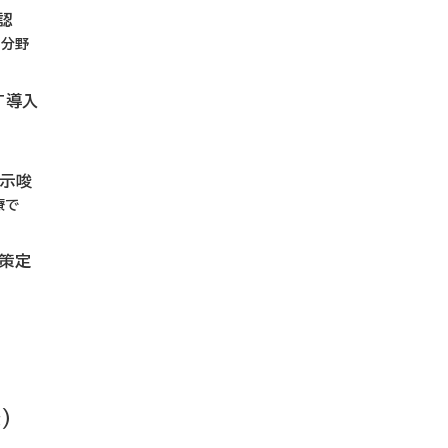
認
4分野
T導入
を示唆
療で
リ策定
）