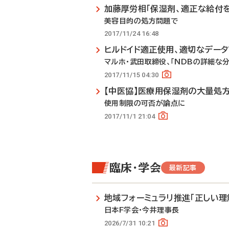
加藤厚労相「保湿剤、適正な給付を
美容目的の処方問題で
2017/11/24 16:48
ヒルドイド適正使用、適切なデー
マルホ・武田取締役、「NDBの詳細な
2017/11/15 04:30
【中医協】医療用保湿剤の大量処
使用制限の可否が論点に
2017/11/1 21:04
臨床・学会
最新記事
地域フォーミュラリ推進「正しい理
日本F学会・今井理事長
2026/7/31 10:21