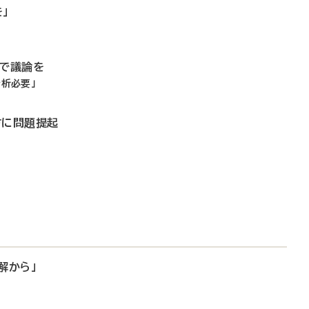
」
タで議論を
分析必要」
方に問題提起
解から」