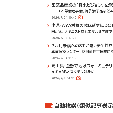
医薬品産業の「将来ビジョン」を承
GE・BS学会理事会、特許満了品など
2026/7/24 10:40
小児・AYA対象の臨床研究にDC
国がん、メキニスト錠とエザルミア錠で
2026/7/14 17:23
2カ月未満へのST合剤、安全性
成育医療センター、薬剤耐性百日咳治
2026/7/14 11:59
岡山県・倉敷で地域フォーミュラ
まずARBとスタチン対象に
2026/7/8 04:30
自動検索（類似記事表示