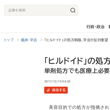
メ
記
イ
事
ン
を
行政・政治
コ
検
ン
索
トップ
臨床・学会
「ヒルドイド」の処方制限、学会が反対要
テ
ン
ツ
「ヒルドイド」の処
に
単剤処方でも医療上必要
移
2017/12/19 04:30
動
保存
する
美容目的での処方が指摘され