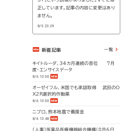
正しています。記事の内容に変更はあり
ません。
8/5 23:29
一覧
新着記事
キイトルーダ、34カ月連続の首位 7月
度・エンサイスデータ
8/6 13:50
オーゼイフル、米国でも承認取得 武田のO
X2R選択的作動薬
8/6 13:50
ニプロ、熊本地震で義援金
8/6 13:48
〔人事〕医薬品医療機器総合機構（8月6日