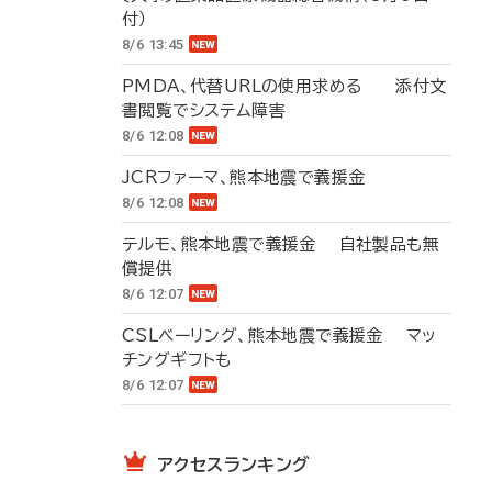
付）
8/6 13:45
PMDA、代替URLの使用求める 添付文
書閲覧でシステム障害
8/6 12:08
JCRファーマ、熊本地震で義援金
8/6 12:08
テルモ、熊本地震で義援金 自社製品も無
償提供
8/6 12:07
CSLベーリング、熊本地震で義援金 マッ
チングギフトも
8/6 12:07
アクセスランキング