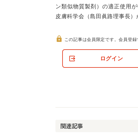
ン類似物質製剤）の適正使用が
皮膚科学会（島田眞路理事長）
この記事は会員限定です。
会員登録
非
会
ログイン
員
の
閲
覧
制
限
に
つ
い
て
関連記事