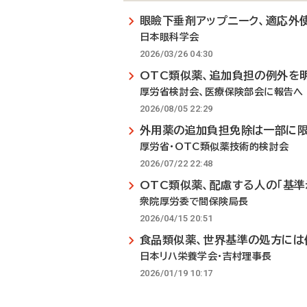
眼瞼下垂剤アップニーク、適応外
日本眼科学会
2026/03/26 04:30
OTC類似薬、追加負担の例外を
厚労省検討会、医療保険部会に報告へ
2026/08/05 22:29
外用薬の追加負担免除は一部に
厚労省・OTC類似薬技術的検討会
2026/07/22 22:48
OTC類似薬、配慮する人の「基準
衆院厚労委で間保険局長
2026/04/15 20:51
食品類似薬、世界基準の処方には
日本リハ栄養学会・吉村理事長
2026/01/19 10:17