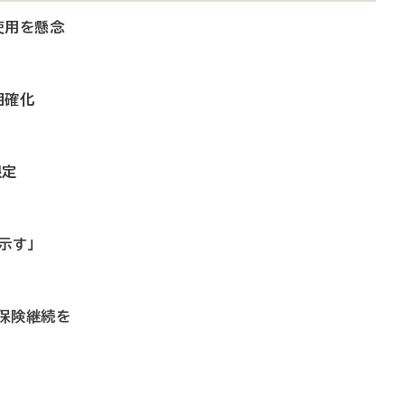
使用を懸念
明確化
限定
示す」
保険継続を