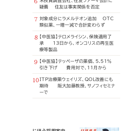
米投資調査会社、住友ファーマ会計に
疑義 住友は事実関係を否定
対象成分にラメルテオン追加 OTC
類似薬、一増一減で合計変わらず
【中医協】テロメライシン、保険適用了
承 13日から、オンコリスの再生医
療等製品
【中医協】テッペーザの薬価、5.51％
引き下げ 費用対で、11月から
ITP治療薬ウェイリズ、QOL改善にも
期待 阪大加藤教授、サノフィセミナ
ーで
寄
稿