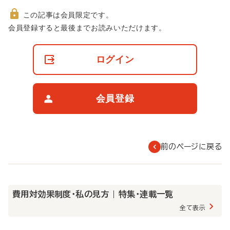
この記事は会員限定です。
非
会員登録すると最後までお読みいただけます。
会
員
の
ログイン
閲
覧
制
限
会員登録
に
つ
い
て
前のページに戻る
費用対効果制度・私の見方 | 特集・連載一覧
全て表示