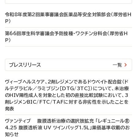
令和8年度第2回薬事審議会医薬品等安全対策部会（厚労省H
P）
第66回厚生科学審議会予防接種・ワクチン分科会（厚労省H
P）
プレスリリース
一覧
ヴィーブヘルスケア、2剤レジメンであるドウベイト配合錠（ド
ルテグラビル／ラミブジン［DTG/3TC］）について、未治療
のHIV陽性成人を対象とした初の直接比較試験において、3
剤レジメンBIC/FTC/TAFに対する非劣性を示したことを
発表
ヴァンティブ 腹膜透析治療の選択肢拡充 「レギュニール®
4.25 腹膜透析液 UV ツインバッグ1.5L」薬価基準収載のお
知らせ