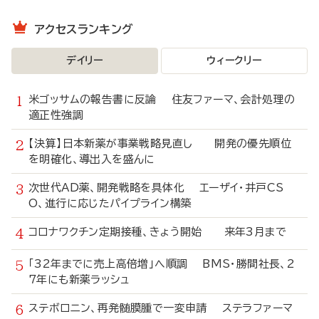
アクセスランキング
デイリー
ウィークリー
米ゴッサムの報告書に反論 住友ファーマ、会計処理の
適正性強調
【決算】日本新薬が事業戦略見直し 開発の優先順位
を明確化、導出入を盛んに
次世代AD薬、開発戦略を具体化 エーザイ・井戸CS
O、進行に応じたパイプライン構築
コロナワクチン定期接種、きょう開始 来年3月まで
「32年までに売上高倍増」へ順調 BMS・勝間社長、2
7年にも新薬ラッシュ
ステボロニン、再発髄膜腫で一変申請 ステラファーマ