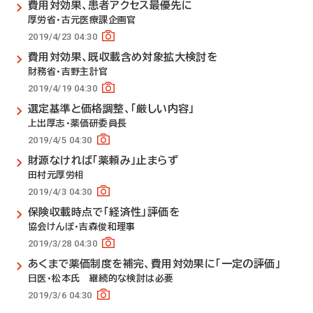
費用対効果、患者アクセス最優先に
厚労省・古元医療課企画官
2019/4/23 04:30
費用対効果、既収載含め対象拡大検討を
財務省・吉野主計官
2019/4/19 04:30
選定基準と価格調整、「厳しい内容」
上出厚志・薬価研委員長
2019/4/5 04:30
財源なければ「薬頼み」止まらず
田村元厚労相
2019/4/3 04:30
保険収載時点で「経済性」評価を
協会けんぽ・吉森俊和理事
2019/3/28 04:30
あくまで薬価制度を補完、費用対効果に「一定の評価」
日医・松本氏 継続的な検討は必要
2019/3/6 04:30