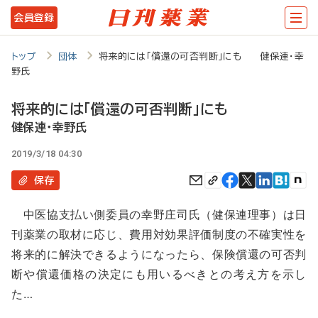
メ
会員登録
イ
ン
トップ
団体
将来的には「償還の可否判断」にも 健保連・幸
野氏
コ
ン
将来的には「償還の可否判断」にも
テ
健保連・幸野氏
ン
2019/3/18 04:30
ツ
保存
に
中医協支払い側委員の幸野庄司氏（健保連理事）は日
移
刊薬業の取材に応じ、費用対効果評価制度の不確実性を
動
将来的に解決できるようになったら、保険償還の可否判
断や償還価格の決定にも用いるべきとの考え方を示し
た…