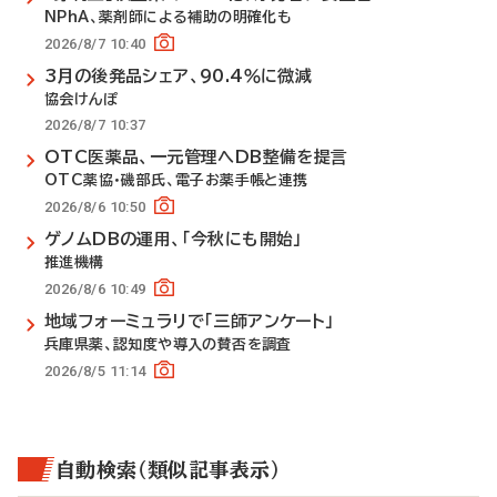
NPhA、薬剤師による補助の明確化も
2026/8/7 10:40
3月の後発品シェア、90.4％に微減
協会けんぽ
2026/8/7 10:37
OTC医薬品、一元管理へDB整備を提言
OTC薬協・磯部氏、電子お薬手帳と連携
2026/8/6 10:50
ゲノムDBの運用、「今秋にも開始」
推進機構
2026/8/6 10:49
地域フォーミュラリで「三師アンケート」
兵庫県薬、認知度や導入の賛否を調査
2026/8/5 11:14
自動検索（類似記事表示）