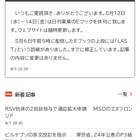
いつもご愛読頂き、ありがとうございます。8月12日
（水）～14日（金）は日刊薬業のEブックを休刊に致しま
す。ウェブサイトは随時更新します。
8月6日午前5時に配信したEブックの上段には「LAS
T」という誤植がありました。すでに修正しています。記事
の内容に変更はありません。
8/5 23:29
一覧
新着記事
RSV抗体の2回目投与で適応拡大申請 MSDのエヌフロン
シア
8/7 20:43
ビルテプソの添文改訂を指示 厚労省、24年公表のP3結